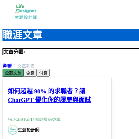
職涯文章
文章分類
+
全部
首頁
文章列表
全部文章
免費
付費
求職技巧
如何超越 90% 的求職者？讓
ChatGPT 優化你的履歷與面試
#
AI
#
CHATGPT
#
面試
#
履歷
#
求職
生涯設計師