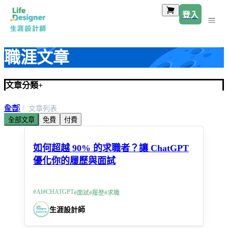
登入
職涯文章
文章分類
+
全部
首頁
文章列表
全部文章
免費
付費
求職技巧
如何超越 90% 的求職者？讓 ChatGPT
優化你的履歷與面試
#
AI
#
CHATGPT
#
面試
#
履歷
#
求職
生涯設計師