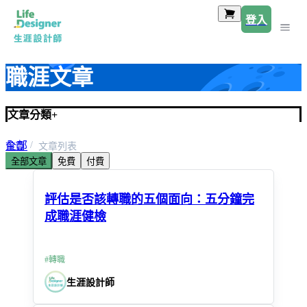
登入
職涯文章
文章分類
+
全部
首頁
文章列表
全部文章
免費
付費
求職技巧
評估是否該轉職的五個面向：五分鐘完
成職涯健檢
#
轉職
生涯設計師