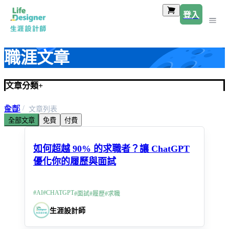
登入
職涯文章
文章分類
+
全部
首頁
文章列表
全部文章
免費
付費
求職技巧
如何超越 90% 的求職者？讓 ChatGPT
優化你的履歷與面試
#
AI
#
CHATGPT
#
面試
#
履歷
#
求職
生涯設計師