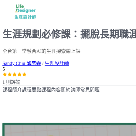
生涯規劃必修課：擺脫長期職
全台第一堂融合AI的生涯探索線上課
Sandy Chiu 邱彥霖
/
生涯設計師
5
1 則評論
課程簡介
課程要點
課程內容
關於講師
常見問題